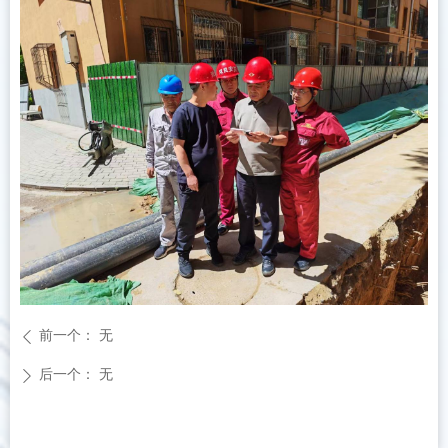
前一个：
无
ꄴ
后一个：
无
ꄲ